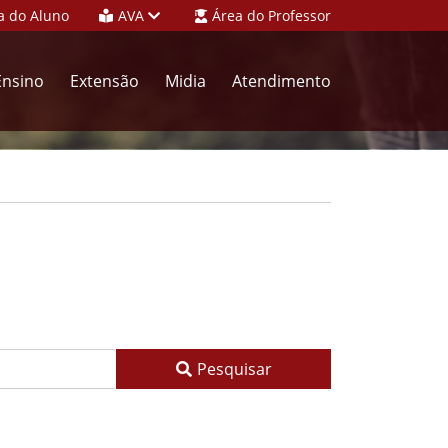
a do Aluno
AVA
Área do Professor
Ensino
Extensão
Midia
Atendimento
Pesquisar