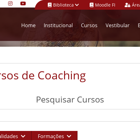
Biblioteca
Moodle FI
Áre
Home
Institucional
Cursos
Vestibular
sos de Coaching
Pesquisar Cursos
lidades
Formações