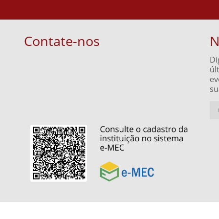
Contate-nos
N
Di
úl
ev
su