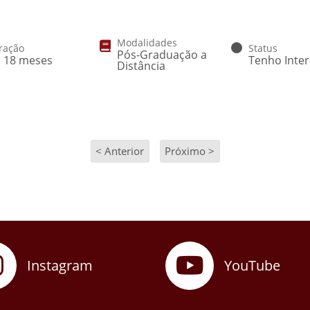
Modalidades
ração
Status
Pós-Graduação a
a 18 meses
Tenho Inte
Distância
< Anterior
Próximo >
Instagram
YouTube